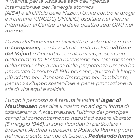
A Vienna, per la visita alle sedi dell’Agenzia
internazionale per l’energia atomica
(AIEA) e all’Ufficio delle Nazioni Unite contro la droga
e il crimine (UNODC) UNODC), ospitate nel Vienna
International Centre una delle quattro sedi ONU nel
mondo.
L’avvio dell’itinerario in bicicletta è stato dal comune
di
Longarone
,
con la visita al cimitero delle
vittime
del Vajont
e l’incontro con alcuni rappresentanti
della comunità. E' stata l’occasione per fare memoria
della strage che, a causa della prepotenza umana ha
provocato la morte di 1910 persone; questo è il luogo
più adatto per rilanciare l’impegno per l’ambiente,
per uno sviluppo sostenibile e per la promozione di
stili di vita equi e solidali.
Lungo il percorso si è tenuta la visita al
lager di
Mauthausen
per dire il nostro no ad ogni forma di
totalitarismo. A Mauthausen, l’ultimo dei principali
campi di concentramento nazisti ad essere liberato
(5 maggio 1945), si sono ricordati in particolare i
bresciani Andrea Trebeschi e Rolando Petrini (morti
nel vicino sotto campo di Gusen).
Pedalando lungo