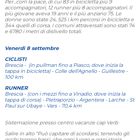
Per...corri la pace, di cui 83 in bicicletta più 9
accompagnatori, 12 runner più 8 accompagnatori. Il
più giovane aveva 19 anni e il più anziano 75. Le
donne sono state 24, 525 i km percorsi in bicicletta e
344 quelli di corsa. I comuni attraversati sono stati 74
e 6780 i metri di dislivello totali.
Venerdì 8 settembre
CICLISTI
Brescia - (in pullman fino a Piasco, dove inizia la
tappa in bicicletta) - Colle dell'Agnello - Guillestre -
100 km
RUNNER
Brescia - (con i mezzi fino a Vinadio. dove inizia la
tappa di corsa) - Pietraporzio - Argentera - Larche - St
Paul sur Ubaye - Vars - 70,4 km
Sistemazione presso centro vacanze cap Verb
Salire in alto “Può capitare di scordarsi, tenendo gli
occhi troppo bassi, che ogni luogo e ogni storia