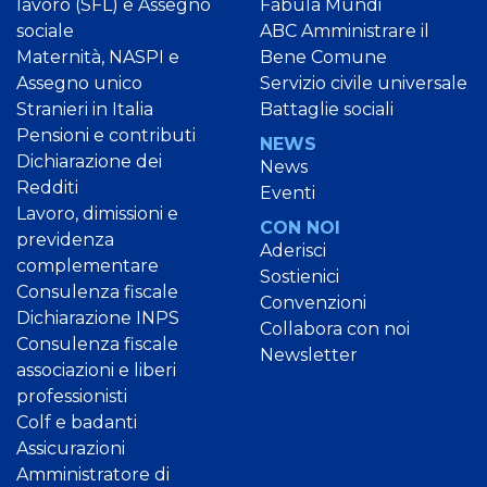
lavoro (SFL) e Assegno
Fabula Mundi
sociale
ABC Amministrare il
Maternità, NASPI e
Bene Comune
Assegno unico
Servizio civile universale
Stranieri in Italia
Battaglie sociali
Pensioni e contributi
NEWS
Dichiarazione dei
News
Redditi
Eventi
Lavoro, dimissioni e
CON NOI
previdenza
Aderisci
complementare
Sostienici
Consulenza fiscale
Convenzioni
Dichiarazione INPS
Collabora con noi
Consulenza fiscale
Newsletter
associazioni e liberi
professionisti
Colf e badanti
Assicurazioni
Amministratore di