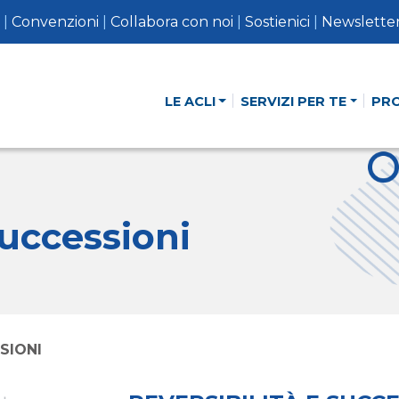
|
Convenzioni
|
Collabora con noi
|
Sostienici
|
Newslette
LE ACLI
SERVIZI PER TE
PR
successioni
SIONI