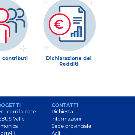
 contributi
Dichiarazione dei
Lavoro, d
Redditi
prev
compl
ROGETTI
CONTATTI
r... corri la pace
Richiesta
BUS Valle
informazioni
amonica
Sede provinciale
ortelli
Acli