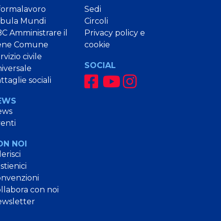
formalavoro
Sedi
bula Mundi
Circoli
C Amministrare il
Privacy policy e
ene Comune
cookie
rvizio civile
SOCIAL
iversale
ttaglie sociali
EWS
ews
enti
ON NOI
erisci
stienici
nvenzioni
llabora con noi
wsletter