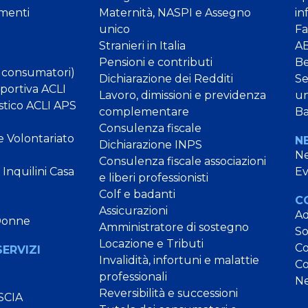
menti
Maternità, NASPI e Assegno
in
unico
Fa
Stranieri in Italia
AB
Pensioni e contributi
B
 consumatori)
Dichiarazione dei Redditi
Se
Sportiva ACLI
Lavoro, dimissioni e previdenza
un
stico ACLI APS
complementare
Ba
Consulenza fiscale
e Volontariato
N
Dichiarazione INPS
N
Consulenza fiscale associazioni
Inquilini Casa
Ev
e liberi professionisti
Colf e badanti
C
Assicurazioni
Ad
Donne
Amministratore di sostegno
So
Locazione e Tributi
Co
SERVIZI
Invalidità, infortuni e malattie
Co
professionali
Ne
Reversibilità e successioni
SCIA