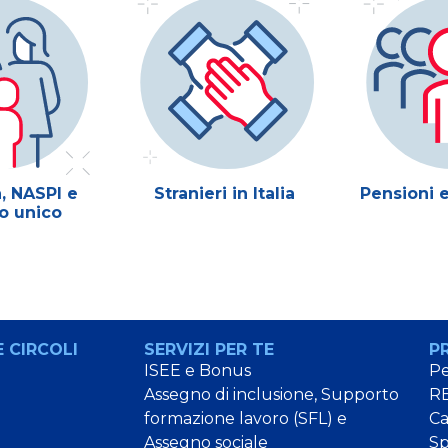
, NASPI e
Stranieri in Italia
Pensioni e
o unico
 CIRCOLI
SERVIZI PER TE
P
ISEE e Bonus
Pe
Assegno di inclusione, Supporto
RE
formazione lavoro (SFL) e
C
Assegno sociale
Sp