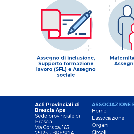
 Bonus
Assegno di inclusione,
Maternità
Supporto formazione
Assegn
lavoro (SFL) e Assegno
sociale
Acli Provinciali di
ASSOCIAZIONE E
Brescia Aps
Home
Sede provinciale di
L'associazione
Brescia
Organi
Via Corsica, 165
Circoli
25125 - BRESCIA