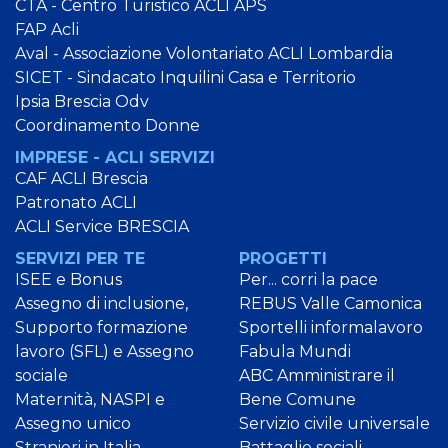
CTA - Centro Turistico ACLI APS
FAP Acli
Aval - Associazione Volontariato ACLI Lombardia
SICET - Sindacato Inquilini Casa e Territorio
Ipsia Brescia Odv
Coordinamento Donne
IMPRESE - ACLI SERVIZI
CAF ACLI Brescia
Patronato ACLI
ACLI Service BRESCIA
SERVIZI PER TE
PROGETTI
ISEE e Bonus
Per... corri la pace
Assegno di inclusione,
REBUS Valle Camonica
Supporto formazione
Sportelli informalavoro
lavoro (SFL) e Assegno
Fabula Mundi
sociale
ABC Amministrare il
Maternità, NASPI e
Bene Comune
Assegno unico
Servizio civile universale
Stranieri in Italia
Battaglie sociali