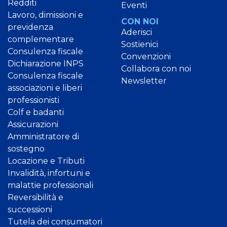
Redditi
Eventi
Lavoro, dimissioni e
CON NOI
previdenza
Aderisci
complementare
Sostienici
Consulenza fiscale
Convenzioni
Dichiarazione INPS
Collabora con noi
Consulenza fiscale
Newsletter
associazioni e liberi
professionisti
Colf e badanti
Assicurazioni
Amministratore di
sostegno
Locazione e Tributi
Invalidità, infortuni e
malattie professionali
Reversibilità e
successioni
Tutela dei consumatori