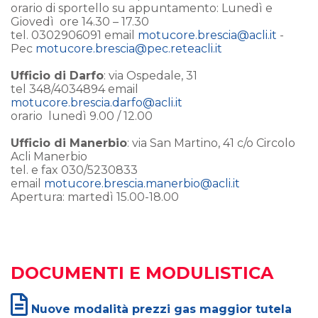
orario di sportello su appuntamento: Lunedì e
Giovedì ore 14.30 – 17.30
tel. 0302906091 email
motucore.brescia@acli.it
-
Pec
motucore.brescia@pec.reteacli.it
Ufficio di Darfo
: via Ospedale, 31
tel 348/4034894 email
motucore.brescia.darfo@acli.it
orario lunedì 9.00 / 12.00
Ufficio di Manerbio
: via San Martino, 41 c/o Circolo
Acli Manerbio
tel. e fax 030/5230833
email
motucore.brescia.manerbio@acli.it
Apertura: martedì 15.00-18.00
DOCUMENTI E MODULISTICA
Nuove modalità prezzi gas maggior tutela