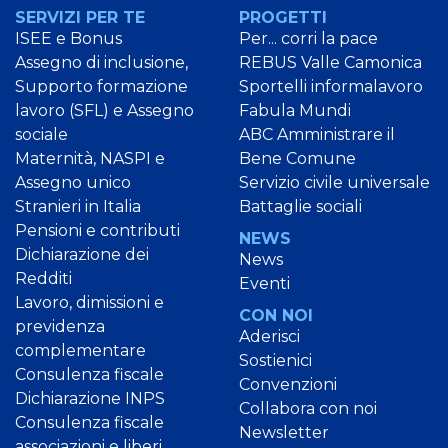
SERVIZI PER TE
PROGETTI
ISEE e Bonus
Per... corri la pace
Assegno di inclusione,
REBUS Valle Camonica
Supporto formazione
Sportelli informalavoro
lavoro (SFL) e Assegno
Fabula Mundi
sociale
ABC Amministrare il
Maternità, NASPI e
Bene Comune
Assegno unico
Servizio civile universale
Stranieri in Italia
Battaglie sociali
Pensioni e contributi
NEWS
Dichiarazione dei
News
Redditi
Eventi
Lavoro, dimissioni e
CON NOI
previdenza
Aderisci
complementare
Sostienici
Consulenza fiscale
Convenzioni
Dichiarazione INPS
Collabora con noi
Consulenza fiscale
Newsletter
associazioni e liberi