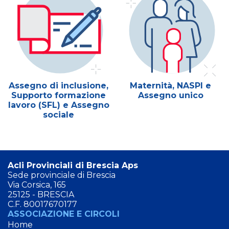
Assegno di inclusione,
Maternità, NASPI e
Supporto formazione
Assegno unico
lavoro (SFL) e Assegno
sociale
Acli Provinciali di Brescia Aps
Sede provinciale di Brescia
Via Corsica, 165
25125 - BRESCIA
C.F. 80017670177
ASSOCIAZIONE E CIRCOLI
Home