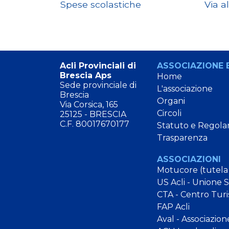
30.
Spese scolastiche
Via a
Acli Provinciali di
ASSOCIAZIONE E
Brescia Aps
Home
Sede provinciale di
L'associazione
Brescia
Organi
Via Corsica, 165
Circoli
25125 - BRESCIA
C.F. 80017670177
Statuto e Regola
Trasparenza
ASSOCIAZIONI
Motucore (tutela
US Acli - Unione 
CTA - Centro Turi
FAP Acli
Aval - Associazion