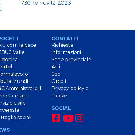
a
730: le novità 2023
Dichiarazi
à
ROGETTI
CONTATTI
r... corri la pace
Richiesta
BUS Valle
informazioni
amonica
Sede provinciale
ortelli
Acli
formalavoro
Sedi
bula Mundi
Circoli
C Amministrare il
Privacy policy e
ene Comune
cookie
rvizio civile
SOCIAL
iversale
ttaglie sociali
EWS