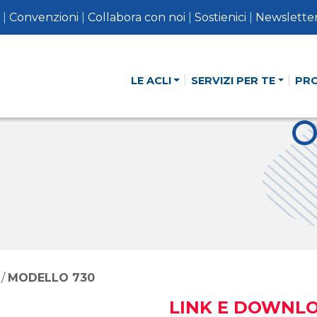
|
Convenzioni
|
Collabora con noi
|
Sostienici
|
Newslette
LE ACLI
SERVIZI PER TE
PR
/
MODELLO 730
LINK E DOWNL