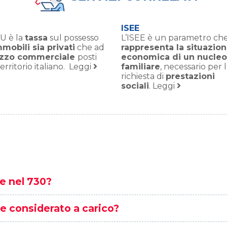
ISEE
MU è la
tassa
sul possesso
L’ISEE è un parametro ch
mobili sia privati
che ad
rappresenta la situazio
lizzo commerciale
posti
economica di un nucleo
territorio italiano. Leggi
familiare
, necessario per 
richiesta di
prestazioni
sociali
. Leggi
e nel 730?
e considerato a carico?