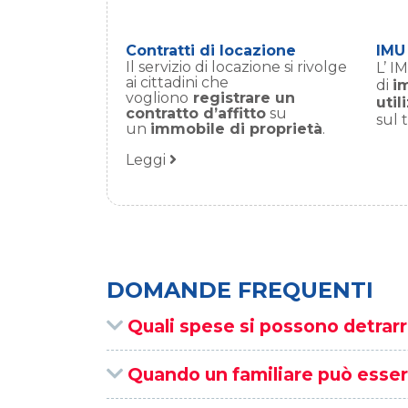
Contratti di locazione
IMU
Il servizio di locazione si rivolge
L’ I
ai cittadini che
di
im
vogliono
registrare un
uti
contratto d’affitto
su
sul 
un
immobile di proprietà
.
Leggi
DOMANDE FREQUENTI
Quali spese si possono detrarr
Quando un familiare può esser