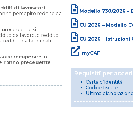
diti di lavoratori
Modello 730/2026 – 
anno percepito reddito da
CU 2026 – Modello Ce
zione
quando si
dito da lavoro, o reddito
CU 2026 – Istruzioni 
e reddito da fabbricati
myCAF
ssono
recuperare
in
e l’anno precedente
.
Requisiti per acced
Carta d’Identità
Codice fiscale
Ultima dichiarazione