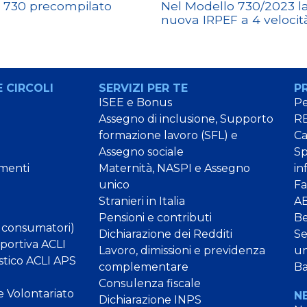
l 730 precompilato
Nel Modello 730/2023 l
nuova IRPEF a 4 velocit
 CIRCOLI
SERVIZI PER TE
P
ISEE e Bonus
Pe
Assegno di inclusione, Supporto
RE
formazione lavoro (SFL) e
C
Assegno sociale
Sp
menti
Maternità, NASPI e Assegno
in
unico
Fa
Stranieri in Italia
AB
Pensioni e contributi
B
 consumatori)
Dichiarazione dei Redditi
Se
Sportiva ACLI
Lavoro, dimissioni e previdenza
un
stico ACLI APS
complementare
Ba
Consulenza fiscale
e Volontariato
N
Dichiarazione INPS