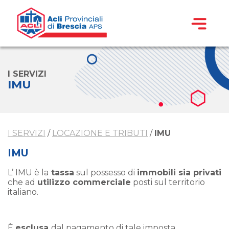
I SERVIZI
IMU
I SERVIZI
/
LOCAZIONE E TRIBUTI
/
IMU
IMU
L’ IMU è la
tassa
sul possesso di
immobili sia privati
che ad
utilizzo commerciale
posti sul territorio
italiano.
È
esclusa
dal pagamento di tale imposta