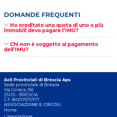
DOMANDE FREQUENTI
Ho ereditato una quota di uno o più
immobili devo pagare l’IMU?
Chi non è soggetto al pagamento
dell’IMU?
Acli Provinciali di Brescia Aps
Sede provinciale di Brescia
Via Corsica, 165
25125 - BRESCIA
C.F. 80017670177
ASSOCIAZIONE E CIRCOLI
Home
L'associazione