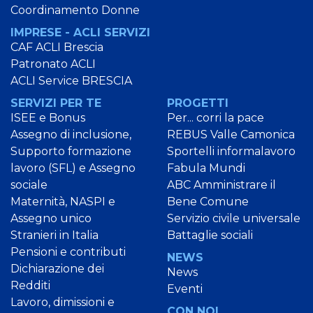
Coordinamento Donne
IMPRESE - ACLI SERVIZI
CAF ACLI Brescia
Patronato ACLI
ACLI Service BRESCIA
SERVIZI PER TE
PROGETTI
ISEE e Bonus
Per... corri la pace
Assegno di inclusione,
REBUS Valle Camonica
Supporto formazione
Sportelli informalavoro
lavoro (SFL) e Assegno
Fabula Mundi
sociale
ABC Amministrare il
Maternità, NASPI e
Bene Comune
Assegno unico
Servizio civile universale
Stranieri in Italia
Battaglie sociali
Pensioni e contributi
NEWS
Dichiarazione dei
News
Redditi
Eventi
Lavoro, dimissioni e
CON NOI