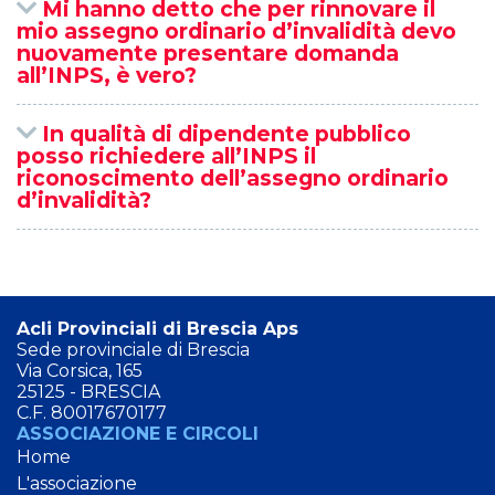
Mi hanno detto che per rinnovare il
mio assegno ordinario d’invalidità devo
nuovamente presentare domanda
all’INPS, è vero?
In qualità di dipendente pubblico
posso richiedere all’INPS il
riconoscimento dell’assegno ordinario
d’invalidità?
Acli Provinciali di Brescia Aps
Sede provinciale di Brescia
Via Corsica, 165
25125 - BRESCIA
C.F. 80017670177
ASSOCIAZIONE E CIRCOLI
Home
L'associazione