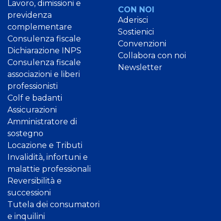
Lavoro, dimissioni e
CON NOI
previdenza
Aderisci
complementare
Sostienici
Consulenza fiscale
Convenzioni
Dichiarazione INPS
Collabora con noi
Consulenza fiscale
Newsletter
associazioni e liberi
professionisti
Colf e badanti
Assicurazioni
Amministratore di
sostegno
Locazione e Tributi
Invalidità, infortuni e
malattie professionali
Reversibilità e
successioni
Tutela dei consumatori
e inquilini