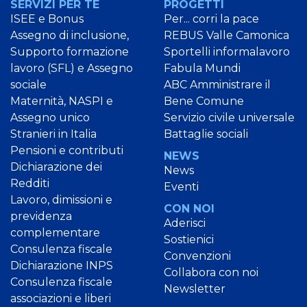
SERVIZI PER TE
PROGETTI
ISEE e Bonus
Per... corri la pace
Assegno di inclusione,
REBUS Valle Camonica
Supporto formazione
Sportelli informalavoro
lavoro (SFL) e Assegno
Fabula Mundi
sociale
ABC Amministrare il
Maternità, NASPI e
Bene Comune
Assegno unico
Servizio civile universale
Stranieri in Italia
Battaglie sociali
Pensioni e contributi
NEWS
Dichiarazione dei
News
Redditi
Eventi
Lavoro, dimissioni e
CON NOI
previdenza
Aderisci
complementare
Sostienici
Consulenza fiscale
Convenzioni
Dichiarazione INPS
Collabora con noi
Consulenza fiscale
Newsletter
associazioni e liberi