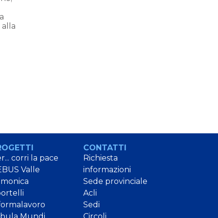
ia
 alla
ROGETTI
CONTATTI
r... corri la pace
Richiesta
BUS Valle
informazioni
amonica
Sede provinciale
ortelli
Acli
formalavoro
Sedi
bula Mundi
Circoli