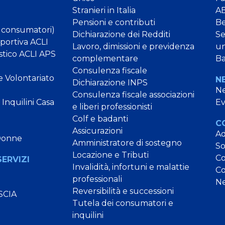
Stranieri in Italia
AB
Pensioni e contributi
B
 consumatori)
Dichiarazione dei Redditi
Se
Sportiva ACLI
Lavoro, dimissioni e previdenza
un
stico ACLI APS
complementare
Ba
Consulenza fiscale
e Volontariato
N
Dichiarazione INPS
N
Consulenza fiscale associazioni
Inquilini Casa
Ev
e liberi professionisti
Colf e badanti
C
Assicurazioni
Ad
Donne
Amministratore di sostegno
So
Locazione e Tributi
Co
SERVIZI
Invalidità, infortuni e malattie
Co
professionali
Ne
Reversibilità e successioni
SCIA
Tutela dei consumatori e
inquilini