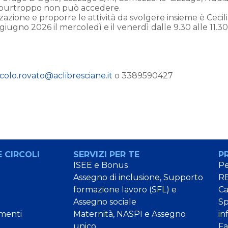
di purtroppo non può accedere.
zazione e proporre le attività da svolgere insieme è Cecil
a giugno 2026 il mercoledì e il venerdì dalle 9.30 alle 11.30
rcolo.rovato@aclibresciane.it
o 3389590427
 CIRCOLI
SERVIZI PER TE
P
ISEE e Bonus
Pe
Assegno di inclusione, Supporto
RE
formazione lavoro (SFL) e
C
Assegno sociale
Sp
menti
Maternità, NASPI e Assegno
in
unico
Fa