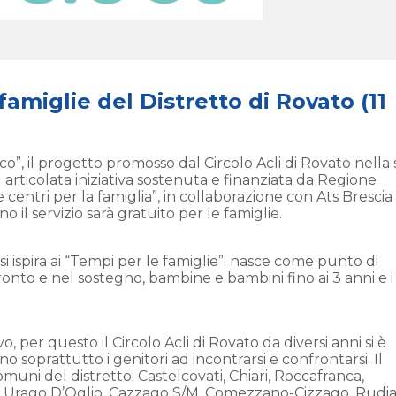
 famiglie del Distretto di Rovato (11
oco”, il progetto promosso dal Circolo Acli di Rovato nella
iù articolata iniziativa sostenuta e finanziata da Regione
ntri per la famiglia”, in collaborazione con Ats Brescia
 il servizio sarà gratuito per le famiglie.
si ispira ai “Tempi per le famiglie”: nasce come punto di
ronto e nel sostegno, bambine e bambini fino ai 3 anni e i
per questo il Circolo Acli di Rovato da diversi anni si è
no soprattutto i genitori ad incontrarsi e confrontarsi. Il
Comuni del distretto: Castelcovati, Chiari, Roccafranca,
o, Urago D’Oglio, Cazzago S/M, Comezzano-Cizzago, Rudi