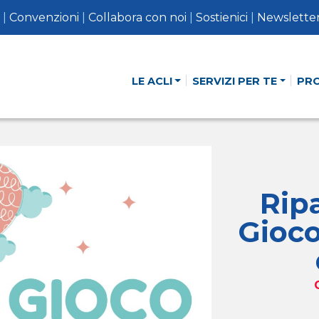
|
Convenzioni
|
Collabora con noi
|
Sostienici
|
Newslette
LE ACLI
SERVIZI PER TE
PR
Ripa
Gioco