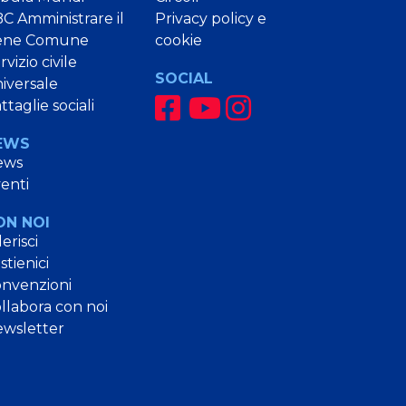
C Amministrare il
Privacy policy e
ene Comune
cookie
rvizio civile
SOCIAL
iversale
ttaglie sociali
EWS
ews
enti
ON NOI
erisci
stienici
nvenzioni
llabora con noi
wsletter