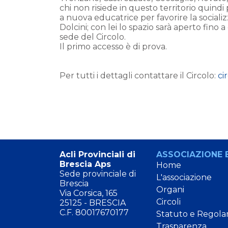
chi non risiede in questo territorio quin
a nuova educatrice per favorire la socializ
Dolcini; con lei lo spazio sarà aperto fino 
sede del Circolo.
Il primo accesso è di prova.
Per tutti i dettagli contattare il Circolo:
ci
Acli Provinciali di
ASSOCIAZIONE E
Brescia Aps
Home
Sede provinciale di
L'associazione
Brescia
Organi
Via Corsica, 165
Circoli
25125 - BRESCIA
C.F. 80017670177
Statuto e Regola
Trasparenza