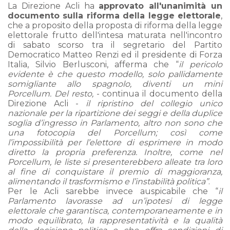
La Direzione Acli ha
approvato all'unanimità un
documento sulla riforma della legge elettorale
,
che a proposito della proposta di riforma della legge
elettorale frutto dell'intesa maturata nell'incontro
di sabato scorso tra il segretario del Partito
Democratico Matteo Renzi ed il presidente di Forza
Italia, Silvio Berlusconi, afferma che “
il pericolo
evidente è che questo modello, solo pallidamente
somigliante allo spagnolo, diventi un mini
Porcellum. Del resto,
- continua il documento della
Direzione Acli -
il ripristino del collegio unico
nazionale per la ripartizione dei seggi e della duplice
soglia d’ingresso in Parlamento, altro non sono che
una fotocopia del Porcellum; così come
l’impossibilità per l’elettore di esprimere in modo
diretto la propria preferenza. Inoltre, come nel
Porcellum, le liste si presenterebbero alleate tra loro
al fine di conquistare il premio di maggioranza,
alimentando il trasformismo e l’instabilità politica”
.
Per le Acli sarebbe invece auspicabile che “
il
Parlamento lavorasse ad un’ipotesi di legge
elettorale che garantisca, contemporaneamente e in
modo equilibrato, la rappresentatività e la qualità