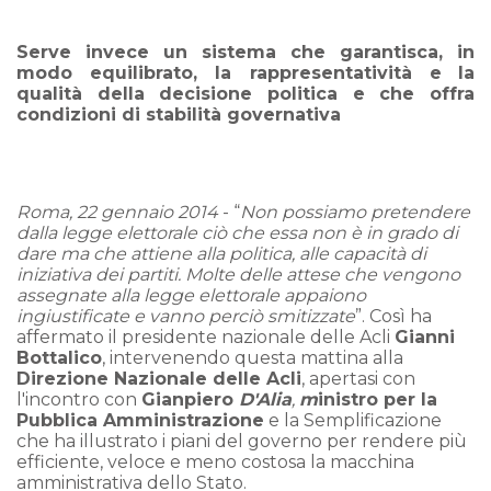
Serve invece un sistema che garantisca, in
modo equilibrato, la rappresentatività e
la
qualità della decisione politica e che offra
condizioni di stabilità governativa
Roma, 22 gennaio 2014
- “
Non possiamo pretendere
dalla legge elettorale ciò che essa non è in grado di
dare ma che attiene alla politica, alle capacità di
iniziativa dei partiti. Molte delle attese che vengono
assegnate alla legge elettorale appaiono
ingiustificate e vanno perciò smitizzate
”. Così ha
affermato il presidente nazionale delle Acli
Gianni
Bottalico
, intervenendo questa mattina alla
Direzione Nazionale delle Acli
, apertasi con
l'incontro con
Gianpiero
D'Alia
,
m
inistro
per la
Pubblica Amministrazione
e la Semplificazione
che ha illustrato i piani del governo per rendere più
efficiente, veloce e meno costosa la macchina
amministrativa dello Stato.