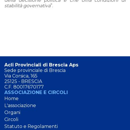
della decisione politica e che offra condizioni di
stabilità governativa
”.
Acli Provinciali di Brescia Aps
Sede provinciale di Brescia
Via Corsica, 165
25125 - BRESCIA
C.F. 80017670177
ASSOCIAZIONE E CIRCOLI
Home
L'associazione
Organi
Circoli
Statuto e Regolamenti