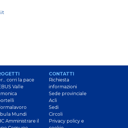
.it
ROGETTI
CONTATTI
r... corri la pace
Richiesta
BUS Valle
informazioni
amonica
Sede provinciale
ortelli
Acli
formalavoro
Sedi
bula Mundi
Circoli
C Amministrare il
Privacy policy e
ene Comune
cookie