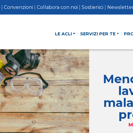
|
Convenzioni
|
Collabora con noi
|
Sostienici
|
Newslette
LE ACLI
SERVIZI PER TE
PR
Meno
la
mala
pr
M