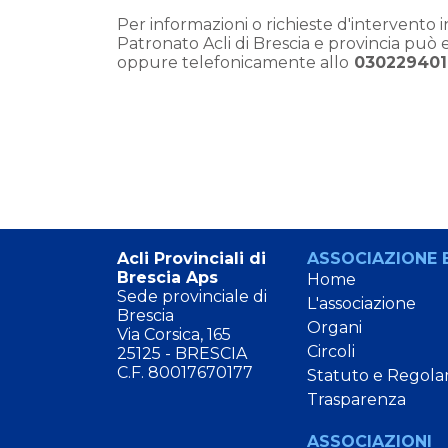
Per informazioni o richieste d'intervento in
Patronato Acli di Brescia e provincia può 
oppure telefonicamente allo
030229401
Acli Provinciali di
ASSOCIAZIONE E
Brescia Aps
Home
Sede provinciale di
L'associazione
Brescia
Organi
Via Corsica, 165
Circoli
25125 - BRESCIA
C.F. 80017670177
Statuto e Regola
Trasparenza
ASSOCIAZIONI