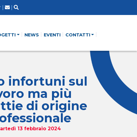
r
|
|
OGETTI
NEWS
EVENTI
CONTATTI
 infortuni sul
voro ma più
ttie di origine
ofessionale
artedì 13 febbraio 2024