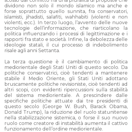
scosso dal conflitto fra una pluralità di proposte che
dividono non solo il mondo islamico ma anche e
forse soprattutto quello sunnita, fra conservatori,
islamisti, jihadisti, salafiti, wahhabiti (violenti e non
violenti, ecc.). In terzo luogo, l’avvento delle nuove
tecnologie dell’informazione, che riarticolano la
politica influenzando i processi di legittimazione e i
rapporti fra stato e società. Infine, la debolezza delle
ideologie statali, il cui processo di indebolimento
risale agli anni Settanta.
La terza questione è il cambiamento di politica
mediorientale degli Stati Uniti di questo secolo. Da
politiche conservatrici, cioè tendenti a mantenere
stabile il Medio Oriente, gli Stati Uniti adottano
bruscamente politiche revisioniste, cioè tendenti ad
altri scopi, con evidenti ripercussioni sulla stabilità
del sistema mediorientale. A prescindere dalle
specifiche politiche attuate dai tre presidenti di
questo secolo (George W. Bush, Barack Obama,
Donald Trump), la riduzione del ruolo statunitense
nella stabilizzazione sistemica, o forse il suo nuovo
ruolo come creatore di instabilità aumenta il cattivo
funzionamento dell’ordine mediorientale.