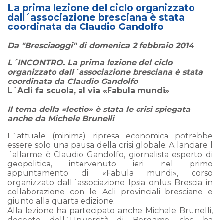
La prima lezione del ciclo organizzato
dall´associazione bresciana è stata
coordinata da Claudio Gandolfo
Da "Bresciaoggi" di domenica 2 febbraio 2014
L´INCONTRO. La prima lezione del ciclo
organizzato dall´associazione bresciana è stata
coordinata da Claudio Gandolfo
L´Acli fa scuola, al via «Fabula mundi»
Il tema della «lectio» è stata le crisi spiegata
anche da Michele Brunelli
L´attuale (minima) ripresa economica potrebbe
essere solo una pausa della crisi globale. A lanciare l
´allarme è Claudio Gandolfo, giornalista esperto di
geopolitica, intervenuto ieri nel primo
appuntamento di «Fabula mundi», corso
organizzato dall´associazione Ipsia onlus Brescia in
collaborazione con le Acli provinciali bresciane e
giunto alla quarta edizione.
Alla lezione ha partecipato anche Michele Brunelli,
docente dell´Università di Bergamo, che ha