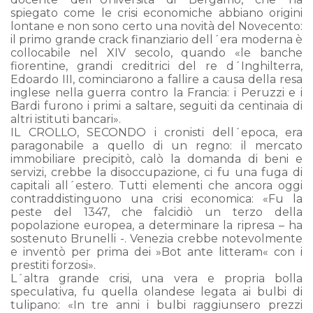
spiegato come le crisi economiche abbiano origini
lontane e non sono certo una novità del Novecento:
il primo grande crack finanziario dell´era moderna è
collocabile nel XIV secolo, quando «le banche
fiorentine, grandi creditrici del re d´Inghilterra,
Edoardo III, cominciarono a fallire a causa della resa
inglese nella guerra contro la Francia: i Peruzzi e i
Bardi furono i primi a saltare, seguiti da centinaia di
altri istituti bancari».
IL CROLLO, SECONDO i cronisti dell´epoca, era
paragonabile a quello di un regno: il mercato
immobiliare precipitò, calò la domanda di beni e
servizi, crebbe la disoccupazione, ci fu una fuga di
capitali all´estero. Tutti elementi che ancora oggi
contraddistinguono una crisi economica: «Fu la
peste del 1347, che falcidiò un terzo della
popolazione europea, a determinare la ripresa – ha
sostenuto Brunelli -. Venezia crebbe notevolmente
e inventò per prima dei »Bot ante litteram« con i
prestiti forzosi».
L´altra grande crisi, una vera e propria bolla
speculativa, fu quella olandese legata ai bulbi di
tulipano: «In tre anni i bulbi raggiunsero prezzi