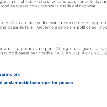
 guerra e a chiedere che si facciano passi concreti da par
hé sia ripresa con urgenza la strada dei negoziati.
ese è offuscato dai media mainstream ed è non rappres
hé possa aiutare il Governo a cambiare politica ed imb
la guerra – promuoviamo per il 23 luglio una giornata naz
ve in tutto il paese per ribadire: TACCIANO LE ARMI, NEG
sarmo.org
sbilanciamoci.info/europe-for-peace/