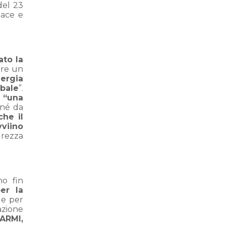
del 23
Pace e
ato la
are un
nergia
obale
”.
 “una
 né da
che il
vviino
urezza
no fin
er la
e per
azione
ARMI,