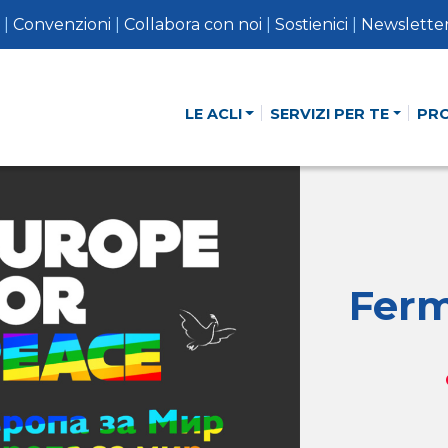
|
Convenzioni
|
Collabora con noi
|
Sostienici
|
Newslette
LE ACLI
SERVIZI PER TE
PR
Ferm