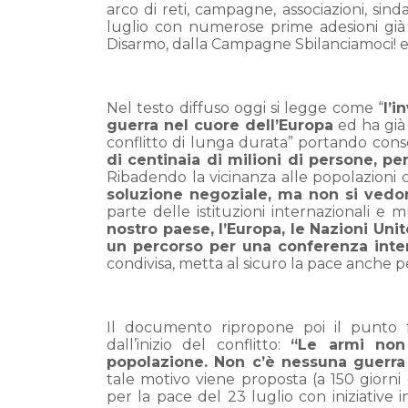
arco di reti, campagne, associazioni, sind
luglio con numerose prime adesioni già r
Disarmo, dalla Campagne Sbilanciamoci! e
Nel testo diffuso oggi si legge come “
l’i
guerra nel cuore dell’Europa
ed ha già
conflitto di lunga durata” portando co
di centinaia di milioni di persone, pe
Ribadendo la vicinanza alle popolazioni c
soluzione negoziale, ma non si vedono
parte delle istituzioni internazionali e 
nostro paese, l’Europa, le Nazioni Uni
un percorso per una conferenza inte
condivisa, metta al sicuro la pace anche pe
Il documento ripropone poi il punto f
dall’inizio del conflitto:
“Le armi non
popolazione. Non c’è nessuna guerra
tale motivo viene proposta (a 150 giorni d
per la pace del 23 luglio con iniziative i