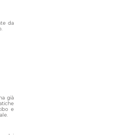
ate da
o.
ha già
atiche
cibo e
ale.