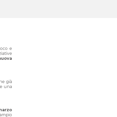
uoco e
ziative
nuova
che già
re una
 marzo
 ampio