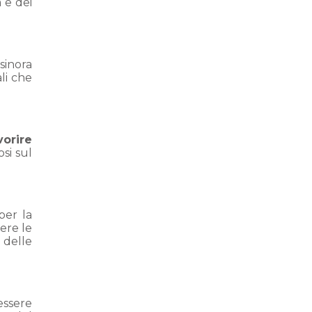
 e dei
sinora
ali che
vorire
si sul
per la
ere le
 delle
essere