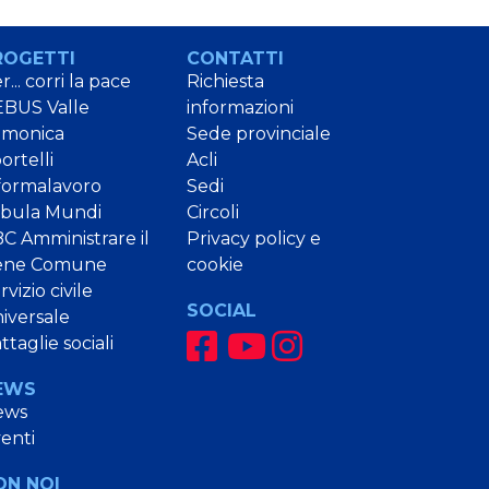
ROGETTI
CONTATTI
r... corri la pace
Richiesta
BUS Valle
informazioni
amonica
Sede provinciale
ortelli
Acli
formalavoro
Sedi
bula Mundi
Circoli
C Amministrare il
Privacy policy e
ene Comune
cookie
rvizio civile
SOCIAL
iversale
ttaglie sociali
EWS
ews
enti
ON NOI