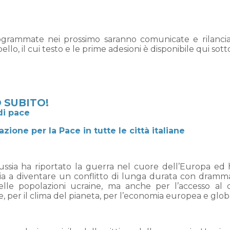
programmate nei prossimo saranno comunicate e rilanci
llo, il cui testo e le prime adesioni è disponibile qui sott
O
SUBITO
!
di pace
zione per la Pace in tutte le città italiane
Russia ha riportato la guerra nel cuore dell’Europa ed 
avvia a diventare un conflitto di lunga durata con dramm
lle popolazioni ucraine, ma anche per l’accesso al 
one, per il clima del pianeta, per l’economia europea e glob