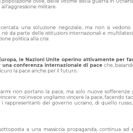
opolazione civile, delle vittime della guerra in Ucraina
ne all’aggressione militare.
cercata una soluzione negoziale, ma non si vedono 
, né da parte delle istituzioni internazionali e multilater
ne politica alla crisi.
Europa, le Nazioni Unite operino attivamente per fa
r una conferenza internazionale di pace
che, basando
icuro la pace anche per il futuro.
Le armi non portano la pace, ma solo nuove sofferenze 
incere: noi invece vogliamo vincere la pace, facendo tac
i rappresentanti del governo ucraino, di quello russo,
a sottoposta a una massiccia propaganda, continua ad 