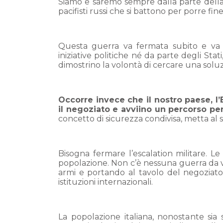
Siamo e saremo sempre dalla parte della p
pacifisti russi che si battono per porre fi
Questa guerra va fermata subito e va 
iniziative politiche né da parte degli Stati
dimostrino la volontà di cercare una soluzio
Occorre invece che il nostro paese, l’
il negoziato e avviino un percorso pe
concetto di sicurezza condivisa, metta al s
Bisogna fermare l’escalation militare. 
popolazione. Non c’è nessuna guerra da v
armi e portando al tavolo del negoziato 
istituzioni internazionali.
La popolazione italiana, nonostante si