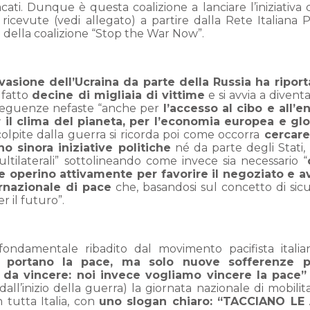
acati. Dunque è questa coalizione a lanciare l’iniziativa 
icevute (vedi allegato) a partire dalla Rete Italiana 
 della coalizione “Stop the War Now”.
nvasione dell’Ucraina da parte della Russia ha riport
 fatto
decine di migliaia di vittime
e si avvia a divent
nseguenze nefaste “anche per
l’accesso al cibo e all’e
r il clima del pianeta, per l’economia europea e gl
olpite dalla guerra si ricorda poi come occorra
cercare
 sinora iniziative politiche
né da parte degli Stati,
multilaterali” sottolineando come invece sia necessario “
te operino attivamente per favorire il negoziato e a
rnazionale di pace
che, basandosi sul concetto di sic
r il futuro”.
ondamentale ribadito dal movimento pacifista italia
 portano la pace, ma solo nuove sofferenze p
 da vincere: noi invece vogliamo vincere la pace”
all’inizio della guerra) la giornata nazionale di mobilit
n tutta Italia, con
uno slogan chiaro: “TACCIANO LE 