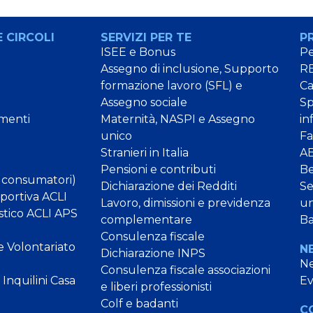
 CIRCOLI
SERVIZI PER TE
P
ISEE e Bonus
Pe
Assegno di inclusione, Supporto
RE
formazione lavoro (SFL) e
C
Assegno sociale
Sp
menti
Maternità, NASPI e Assegno
in
unico
Fa
Stranieri in Italia
AB
Pensioni e contributi
B
 consumatori)
Dichiarazione dei Redditi
Se
Sportiva ACLI
Lavoro, dimissioni e previdenza
un
stico ACLI APS
complementare
Ba
Consulenza fiscale
e Volontariato
N
Dichiarazione INPS
N
Consulenza fiscale associazioni
Inquilini Casa
Ev
e liberi professionisti
Colf e badanti
C