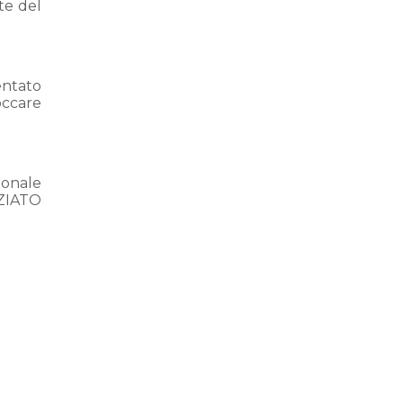
te del
entato
occare
ionale
OZIATO