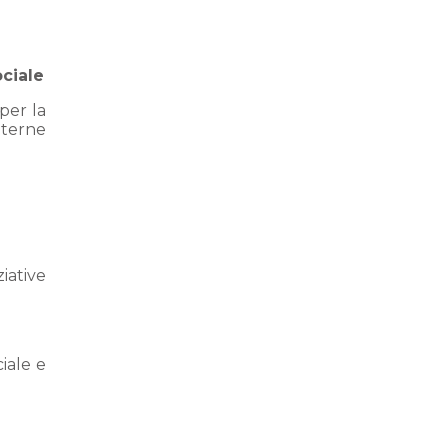
ciale
 per la
nterne
iative
iale e