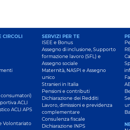
 CIRCOLI
SERVIZI PER TE
P
ISEE e Bonus
Pe
Assegno di inclusione, Supporto
RE
formazione lavoro (SFL) e
C
Assegno sociale
Sp
menti
Maternità, NASPI e Assegno
in
unico
Fa
Stranieri in Italia
AB
Pensioni e contributi
B
 consumatori)
Dichiarazione dei Redditi
Se
Sportiva ACLI
Lavoro, dimissioni e previdenza
un
stico ACLI APS
complementare
Ba
Consulenza fiscale
e Volontariato
N
Dichiarazione INPS