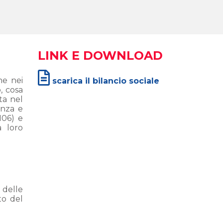
LINK E DOWNLOAD
ne nei
scarica il bilancio sociale
, cosa
ta nel
enza e
106) e
a loro
 delle
to del