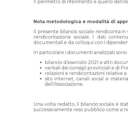
Il perimetro di riferimento è quello dell’As
Nota metodologica e modalità di appro
Il presente bilancio sociale rendiconta in v
rendicontazione sociale. I dati cont
documentali e da colloqui con i dipendent
In particolare i documenti analizzati sono 
bilancio d’esercizio 2021 e altri docu
verbali dei consigli provinciali e di P
relazioni e rendicontazioni relative a 
sito internet, canali social e materi
dell’Associazione.
Una volta redatto, il bilancio sociale è s
successivamente reso pubblico come a no