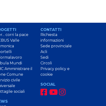
ROGETTI
CONTATTI
r... corri la pace
Richiesta
BUS Valle
informazioni
amonica
Sede provinciale
ortelli
Acli
formalavoro
Sedi
bula Mundi
Circoli
C Amministrare il
Privacy policy e
ene Comune
cookie
rvizio civile
SOCIAL
iversale
ttaglie sociali
EWS