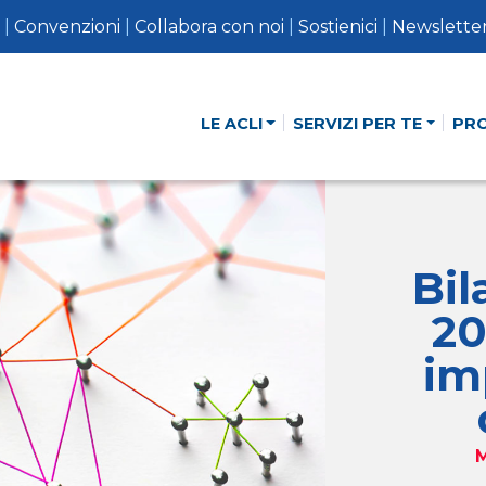
|
Convenzioni
|
Collabora con noi
|
Sostienici
|
Newslette
LE ACLI
SERVIZI PER TE
PR
Bil
20
im
M