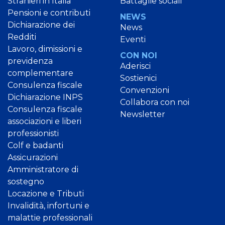
Stranieri in Italia
Battaglie sociali
Pensioni e contributi
NEWS
Dichiarazione dei
News
Redditi
Eventi
Lavoro, dimissioni e
CON NOI
previdenza
Aderisci
complementare
Sostienici
Consulenza fiscale
Convenzioni
Dichiarazione INPS
Collabora con noi
Consulenza fiscale
Newsletter
associazioni e liberi
professionisti
Colf e badanti
Assicurazioni
Amministratore di
sostegno
Locazione e Tributi
Invalidità, infortuni e
malattie professionali