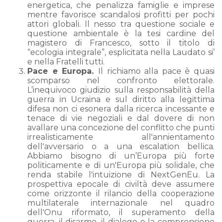
energetica, che penalizza famiglie e imprese
mentre favorisce scandalosi profitti per pochi
attori globali. Il nesso tra questione sociale e
questione ambientale è la tesi cardine del
magistero di Francesco, sotto il titolo di
“ecologia integrale”, esplicitata nella Laudato si’
e nella Fratelli tutti.
Pace e Europa.
Il richiamo alla pace è quasi
scomparso nel confronto elettorale.
L’inequivoco giudizio sulla responsabilità della
guerra in Ucraina e sul diritto alla legittima
difesa non ci esonera dalla ricerca incessante e
tenace di vie negoziali e dal dovere di non
avallare una concezione del conflitto che punti
irrealisticamente all'annientamento
dell'avversario o a una escalation bellica.
Abbiamo bisogno di un’Europa più forte
politicamente e di un'Europa più solidale, che
renda stabile l'intuizione di NextGenEu. La
prospettiva epocale di civiltà deve assumere
come orizzonte il rilancio della cooperazione
multilaterale internazionale nel quadro
dell'Onu riformato, il superamento della
guerra, il disarmo, il dialogo e la comprensione