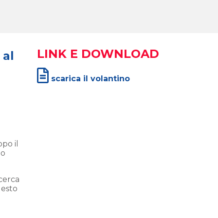
LINK E DOWNLOAD
 al
scarica il volantino
po il
uo
cerca
uesto