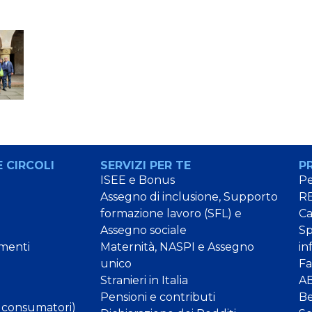
 CIRCOLI
SERVIZI PER TE
P
ISEE e Bonus
Pe
Assegno di inclusione, Supporto
RE
formazione lavoro (SFL) e
C
Assegno sociale
Sp
menti
Maternità, NASPI e Assegno
in
unico
Fa
Stranieri in Italia
AB
Pensioni e contributi
B
 consumatori)