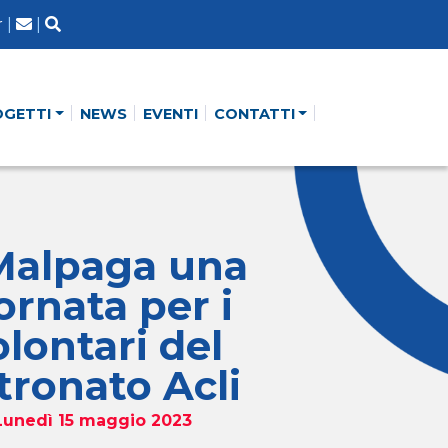
r
|
|
OGETTI
NEWS
EVENTI
CONTATTI
Malpaga una
ornata per i
olontari del
tronato Acli
Lunedì 15 maggio 2023