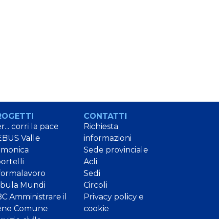
ROGETTI
CONTATTI
r... corri la pace
Richiesta
BUS Valle
informazioni
amonica
Sede provinciale
ortelli
Acli
formalavoro
Sedi
bula Mundi
Circoli
C Amministrare il
Privacy policy e
ene Comune
cookie