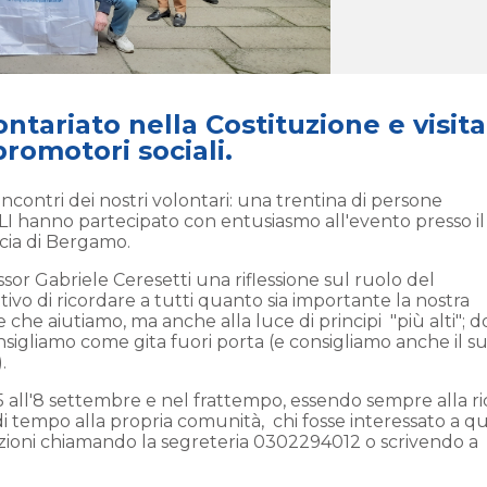
ntariato nella Costituzione e visita
promotori sociali.
 incontri dei nostri volontari: una trentina di persone
CLI hanno partecipato con entusiasmo all'evento presso il
cia di Bergamo.
sor Gabriele Ceresetti una riflessione sul ruolo del
tivo di ricordare a tutti quanto sia importante la nostra
che aiutiamo, ma anche alla luce di principi "più alti"; do
onsigliamo come gita fuori porta (e consigliamo anche il s
.
 all'8 settembre e nel frattempo, essendo sempre alla ri
i tempo alla propria comunità, chi fosse interessato a q
azioni chiamando la segreteria 0302294012 o scrivendo a