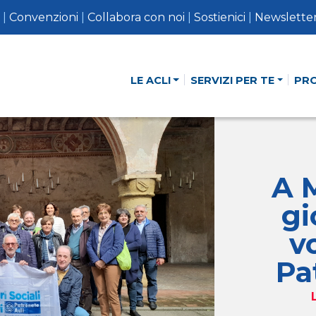
|
Convenzioni
|
Collabora con noi
|
Sostienici
|
Newslette
LE ACLI
SERVIZI PER TE
PR
A 
gi
v
Pa