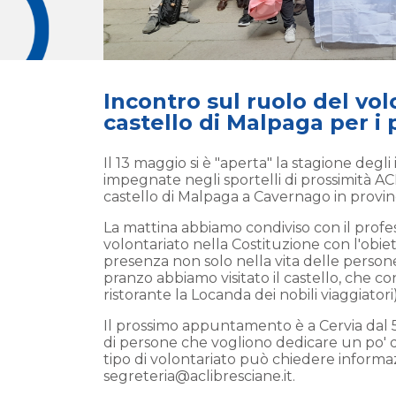
Incontro sul ruolo del volo
castello di Malpaga per i 
Il 13 maggio si è "aperta" la stagione degli
impegnate negli sportelli di prossimità A
castello di Malpaga a Cavernago in provin
La mattina abbiamo condiviso con il profes
volontariato nella Costituzione con l'obiet
presenza non solo nella vita delle persone 
pranzo abbiamo visitato il castello, che c
ristorante la Locanda dei nobili viaggiatori)
Il prossimo appuntamento è a Cervia dal 5
di persone che vogliono dedicare un po' d
tipo di volontariato può chiedere inform
segreteria@aclibresciane.it.