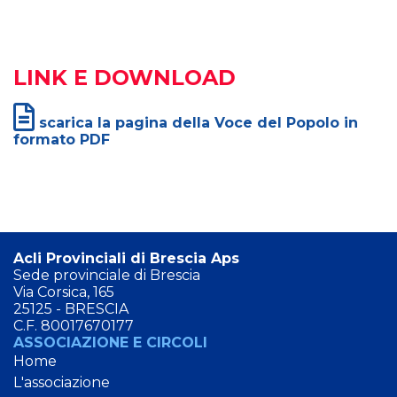
LINK E DOWNLOAD
scarica la pagina della Voce del Popolo in
formato PDF
Acli Provinciali di Brescia Aps
Sede provinciale di Brescia
Via Corsica, 165
25125 - BRESCIA
C.F. 80017670177
ASSOCIAZIONE E CIRCOLI
Home
L'associazione