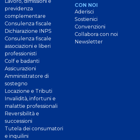
Lavoro, dimissioni e
CON NOI
previdenza
Aderisci
complementare
Sostienici
Consulenza fiscale
Convenzioni
Dichiarazione INPS
Collabora con noi
Consulenza fiscale
Newsletter
associazioni e liberi
professionisti
Colf e badanti
Assicurazioni
Amministratore di
sostegno
Locazione e Tributi
Invalidità, infortuni e
malattie professionali
Reversibilità e
successioni
Tutela dei consumatori
e inquilini